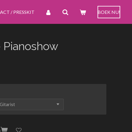
CT / PRESSKIT
BOEK NU!
e Pianoshow
n