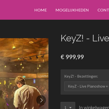
HOME
MOGELIJKHEDEN
CONTA
KeyZ! - Liv
€ 999,99
KeyZ! - Bezettingen:
In winkelwage